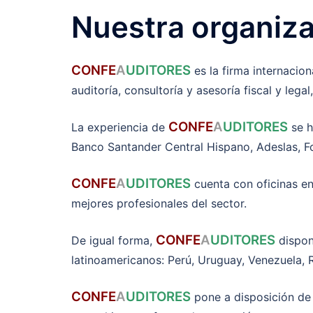
Nuestra organiz
CONFE
A
UDITORES
es la firma internacion
auditoría, consultoría y asesoría fiscal y lega
CONFE
A
UDITORES
La experiencia de
se 
Banco Santander Central Hispano, Adeslas, Fo
CONFE
A
UDITORES
cuenta con oficinas en 
mejores profesionales del sector.
CONFE
A
UDITORES
De igual forma,
dispon
latinoamericanos: Perú, Uruguay, Venezuela, 
CONFE
A
UDITORES
pone a disposición de 