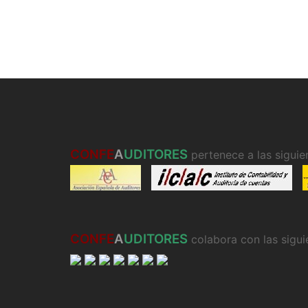
CONFE
A
UDITORES
pertenece a las siguien
CONFE
A
UDITORES
colabora con las sigui